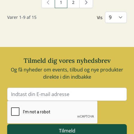
1
2
Du læser i øjeblikket side
Side
Varer
1
-
9
af
15
Vis
Tilmeld dig vores nyhedsbrev
Og få nyheder om events, tilbud og nye produkter
direkte i din indbakke
E-mail adresse
Tilmeld