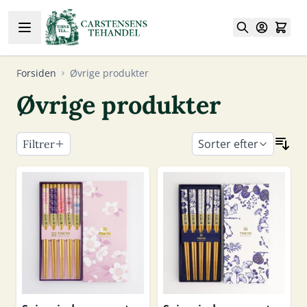
Skip to Content
Forsiden
Øvrige produkter
Øvrige produkter
Sorter efter
Filtrer
Skip to product list