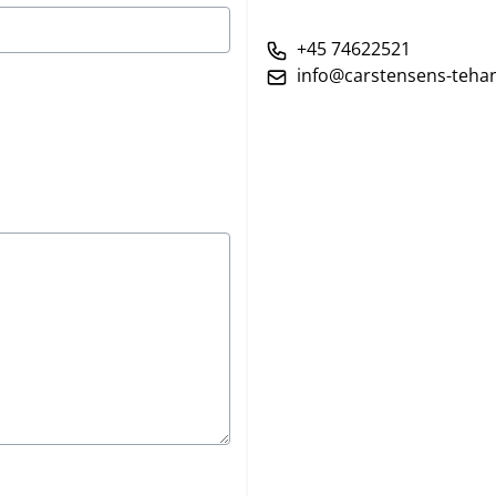
+45 74622521
info@carstensens-tehan