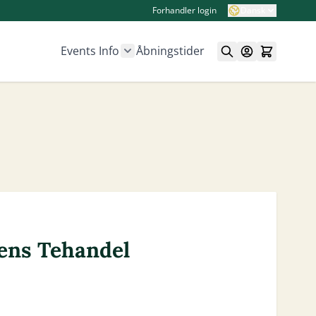
Forhandler login
Dansk
Events
Info
Åbningstider
Show submenu for Info category
ens Tehandel