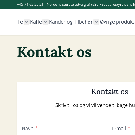
Skip to Content
+45 74 62 25 21 - Nordens største udvalg af te
Se Fødevarestyrelsens k
Te
Kaffe
Kander og Tilbehør
Øvrige produkt
Show submenu for Te category
Show submenu for Kaffe category
Show submenu fo
Kontakt os
Kontakt os
Skriv til os og vi vil vende tilbage h
Navn
E-mail