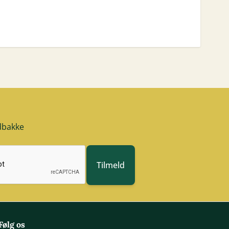
ndbakke
Tilmeld
Følg os