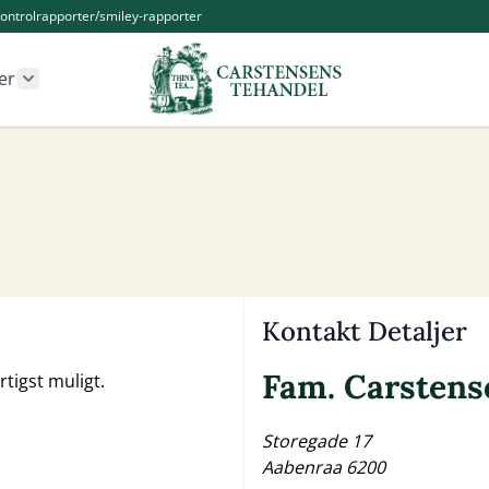
ontrolrapporter/smiley-rapporter
er
r Kander og Tilbehør category
Show submenu for Øvrige produkter category
Kontakt Detaljer
Fam. Carstens
urtigst muligt.
Storegade 17
Aabenraa 6200