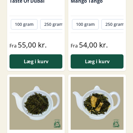
Taste Of Dubai
Mango Tango
100 gram
250 gram
500 gram
100 gram
1000 gram
250 gram
55,00 kr.
54,00 kr.
Fra
Fra
Læg i kurv
Læg i kurv