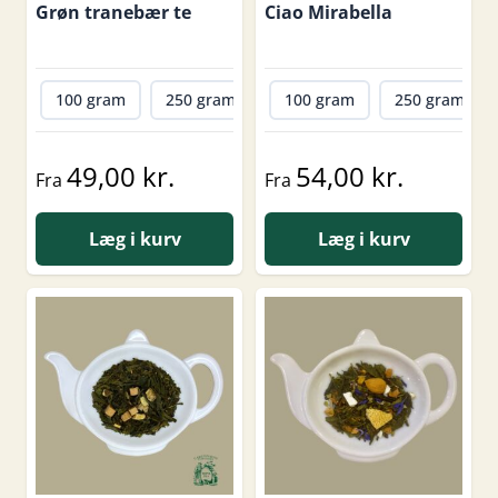
Grøn tranebær te
Ciao Mirabella
100 gram
250 gram
500 gram
100 gram
1000 gram
250 gram
49,00 kr.
54,00 kr.
Fra
Fra
Læg i kurv
Læg i kurv