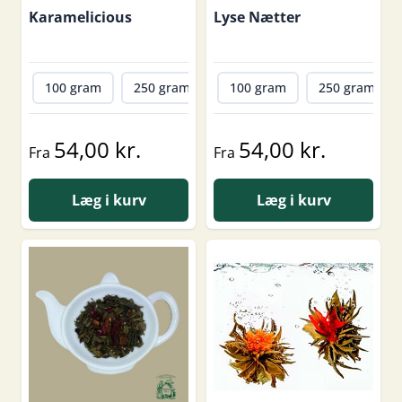
Karamelicious
Lyse Nætter
100 gram
250 gram
500 gram
100 gram
1000 gram
250 gram
54,00 kr.
54,00 kr.
Fra
Fra
Læg i kurv
Læg i kurv