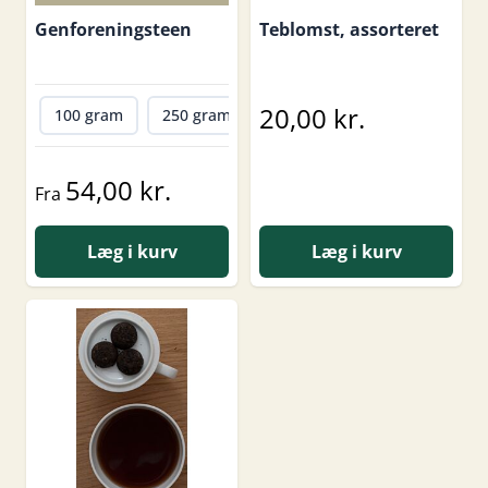
Genforeningsteen
Teblomst, assorteret
20,00 kr.
100 gram
250 gram
500 gram
1000 gram
54,00 kr.
Fra
Læg i kurv
Læg i kurv