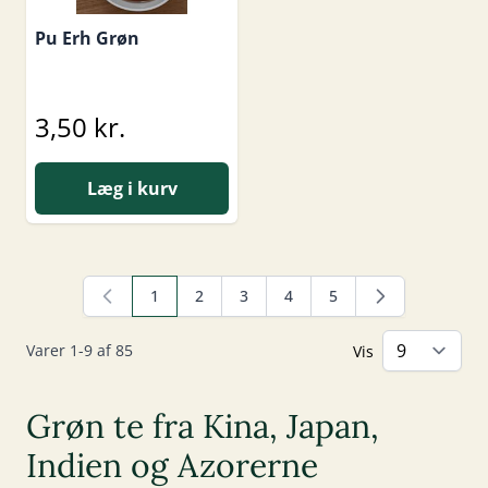
Pu Erh Grøn
3,50 kr.
Læg i kurv
1
2
3
4
5
Du læser i øjeblikket side
Side
Side
Side
Side
Varer
1
-
9
af
85
Vis
Grøn te fra Kina, Japan,
Indien og Azorerne