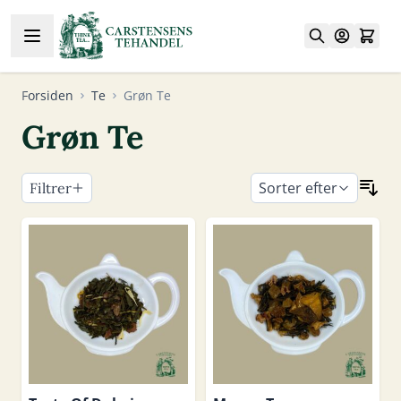
Skip to Content
Forsiden
Te
Grøn Te
Grøn Te
Sorter efter
Filtrer
Skip to product list