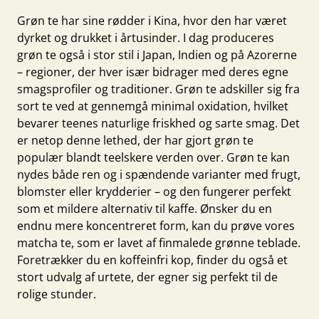
Grøn te har sine rødder i Kina, hvor den har været
dyrket og drukket i årtusinder. I dag produceres
grøn te også i stor stil i Japan, Indien og på Azorerne
– regioner, der hver især bidrager med deres egne
smagsprofiler og traditioner. Grøn te adskiller sig fra
sort te
ved at gennemgå minimal oxidation, hvilket
bevarer teenes naturlige friskhed og sarte smag. Det
er netop denne lethed, der har gjort grøn te
populær blandt teelskere verden over. Grøn te kan
nydes både ren og i spændende varianter med frugt,
blomster eller krydderier – og den fungerer perfekt
som et mildere alternativ til kaffe. Ønsker du en
endnu mere koncentreret form, kan du prøve vores
matcha te
, som er lavet af finmalede grønne teblade.
Foretrækker du en koffeinfri kop, finder du også et
stort udvalg af
urtete
, der egner sig perfekt til de
rolige stunder.