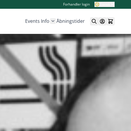
Forhandler login
Dansk
Events
Info
Åbningstider
Show submenu for Info category