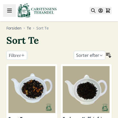
Skip to Content
Forsiden
Te
Sort Te
Sort Te
Sorter efter
Filtrer
Skip to product list