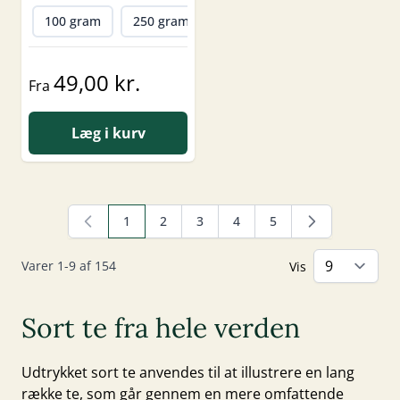
100 gram
250 gram
500 gram
1000 gram
49,00 kr.
Fra
Læg i kurv
1
2
3
4
5
Du læser i øjeblikket side
Side
Side
Side
Side
Varer
1
-
9
af
154
Vis
Sort te fra hele verden
Udtrykket sort te anvendes til at illustrere en lang
række te, som går gennem en mere omfattende