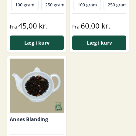
100 gram
250 gram
500 gram
100 gram
250 gram
45,00 kr.
60,00 kr.
Fra
Fra
Læg i kurv
Læg i kurv
Annes Blanding