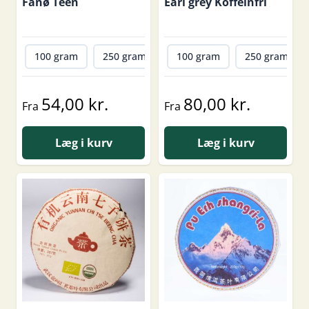
Fanø Teen
Earl grey Koffeinfri
100 gram
250 gram
500 gram
100 gram
1000 gram
250 gram
54,00 kr.
80,00 kr.
Fra
Fra
Læg i kurv
Læg i kurv