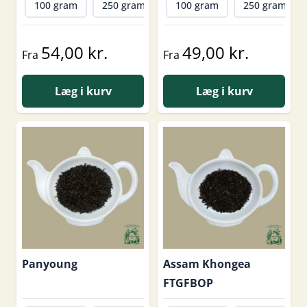
100 gram
250 gram
500 gram
100 gram
1000 gram
250 gram
54,00 kr.
49,00 kr.
Fra
Fra
Læg i kurv
Læg i kurv
Panyoung
Assam Khongea
FTGFBOP