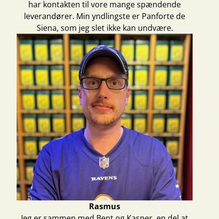
har kontakten til vore mange spændende
leverandører. Min yndlingste er
Panforte de
Siena
, som jeg slet ikke kan undvære.
Rasmus
Jeg er sammen med Bent og Kasper, en del at