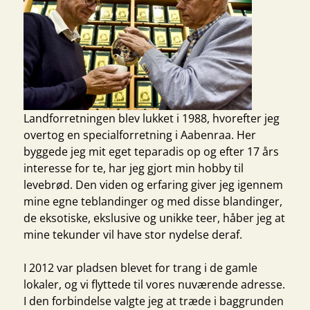
Landforretningen blev lukket i 1988, hvorefter jeg
overtog en specialforretning i Aabenraa. Her
byggede jeg mit eget teparadis op og efter 17 års
interesse for te, har jeg gjort min hobby til
levebrød. Den viden og erfaring giver jeg igennem
mine egne teblandinger og med disse blandinger,
de eksotiske, ekslusive og unikke teer, håber jeg at
mine tekunder vil have stor nydelse deraf.
I 2012 var pladsen blevet for trang i de gamle
lokaler, og vi flyttede til vores nuværende adresse.
I den forbindelse valgte jeg at træde i baggrunden