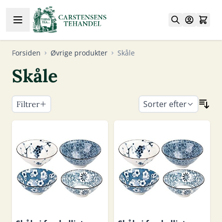
Skip to Content
Forsiden
Øvrige produkter
Skåle
Skåle
Sorter efter
Filtrer
Skip to product list