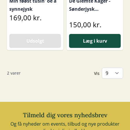
Min føøst tusin' oe å
De Glemte Kager -
synnejysk
Sønderjysk
169,00 kr.
opskriftbog
150,00 kr.
Udsolgt
Læg i kurv
2
varer
Vis
Tilmeld dig vores nyhedsbrev
Og få nyheder om events, tilbud og nye produkter