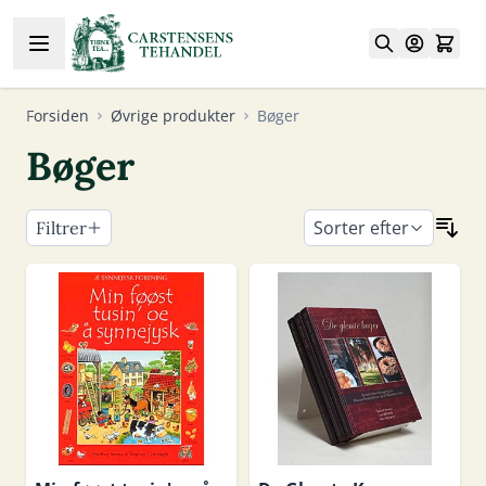
Skip to Content
Forsiden
Øvrige produkter
Bøger
Bøger
Sorter efter
Filtrer
Skip to product list