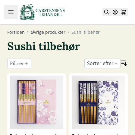
Skip to Content
Forsiden
Øvrige produkter
Sushi tilbehør
Sushi tilbehør
Sorter efter
Filtrer
Skip to product list