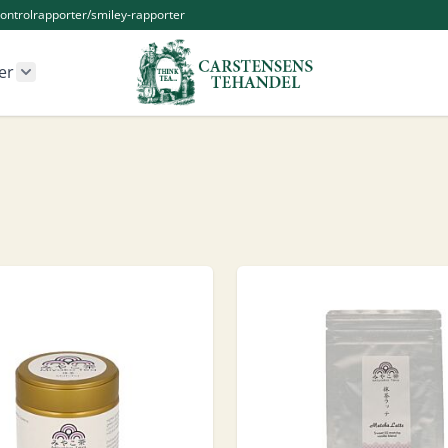
ontrolrapporter/smiley-rapporter
er
r Kander og Tilbehør category
Show submenu for Øvrige produkter category