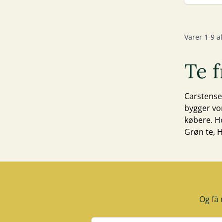
Varer
1
-
9
a
Te f
Carstensen
bygger vo
købere. Ho
Grøn te
,
H
Og få 