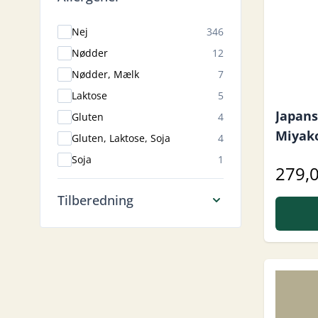
products available
Nej
346
products available
Nødder
12
products available
Nødder, Mælk
7
products available
Laktose
5
Japans
products available
Gluten
4
Miyak
products available
Gluten, Laktose, Soja
4
products available
Soja
1
279,0
Tilberedning