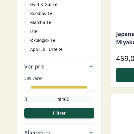
Hvid & Gul Te
Rooibos Te
Matcha Te
Iste
Japans
Økologisk Te
Miyak
ApoTEk - Urte te
459,0
Vor pris
389 varer
Minimal price
Maximum price
til
Filtrer
Allergener