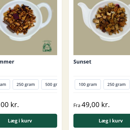
ommer
Sunset
ram
250 gram
500 gram
1000 gram
100 gram
250 gram
,00 kr.
49,00 kr.
Fra
Læg i kurv
Læg i kurv