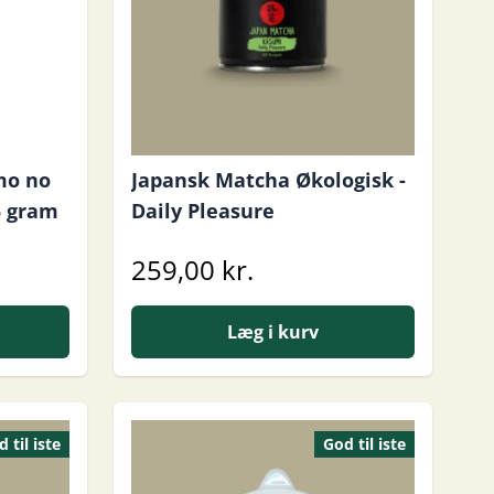
mo no
Japansk Matcha Økologisk -
25 gram
Daily Pleasure
259,00 kr.
Læg i kurv
 til iste
God til iste