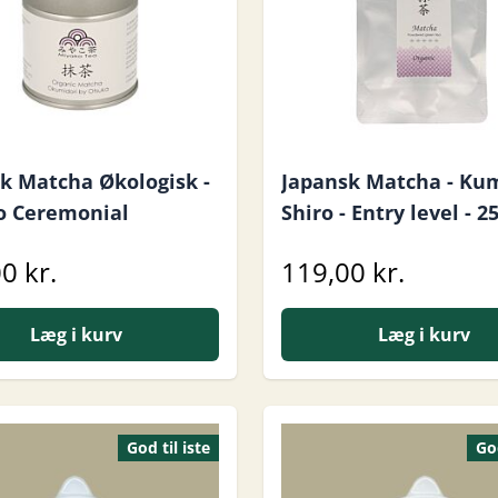
k Matcha Økologisk -
Japansk Matcha - Ku
o Ceremonial
Shiro - Entry level - 
0 kr.
119,00 kr.
Læg i kurv
Læg i kurv
God til iste
God