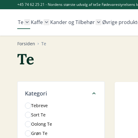
Skip to Content
+45 74 62 25 21 - Nordens største udvalg af te
Se Fødevarestyrelsens k
Te
Kaffe
Kander og Tilbehør
Øvrige produkt
Show submenu for Te category
Show submenu for Kaffe category
Show submenu fo
Forsiden
Te
Te
Skip to product list
Kategori
Tebreve
Sort Te
Oolong Te
Grøn Te