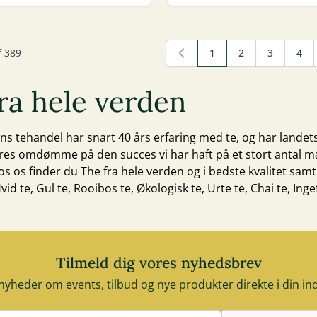
f
389
1
2
3
4
Du læser i øjeblikket s
Side
Side
Side
ra hele verden
s tehandel har snart 40 års erfaring med te, og har landets
res omdømme på den succes vi har haft på et stort antal m
s os finder du The fra hele verden og i bedste kvalitet samt ti
vid te
,
Gul te
,
Rooibos te
,
Økologisk te
,
Urte te
,
Chai te
,
Inge
Tilmeld dig vores nyhedsbrev
nyheder om events, tilbud og nye produkter direkte i din i