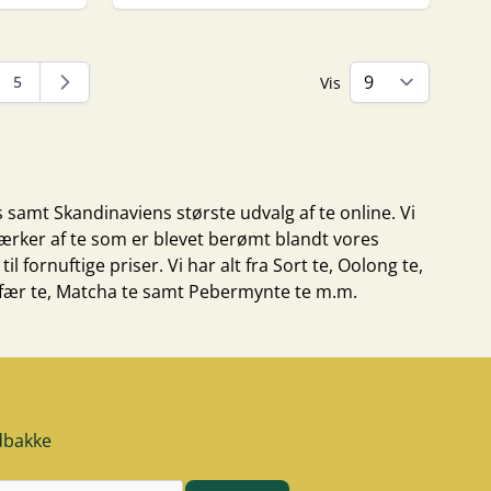
5
Vis
ide
Side
 samt Skandinaviens største udvalg af te online. Vi
ærker af te som er blevet berømt blandt vores
l fornuftige priser. Vi har alt fra
Sort te
,
Oolong te
,
fær te
,
Matcha te
samt
Pebermynte te
m.m.
ndbakke