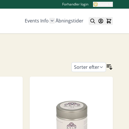
Forhandler login
Dansk
Events
Info
Åbningstider
Show submenu for Info category
Sorter efter