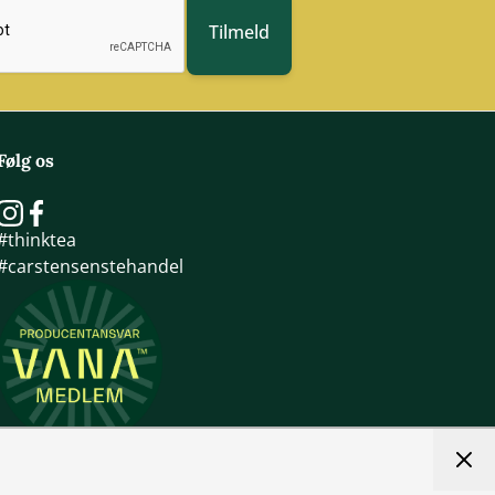
Tilmeld
Følg os
#thinktea
#carstensenstehandel