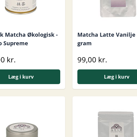
k Matcha Økologisk -
Matcha Latte Vanilje
o Supreme
gram
0 kr.
99,00 kr.
Læg i kurv
Læg i kurv