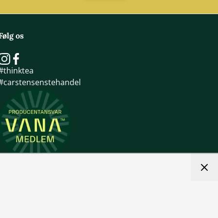
Følg os
#thinktea
#carstensenstehandel