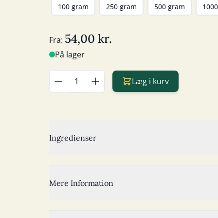
100 gram
250 gram
500 gram
1000
54,00 kr.
Fra:
På lager
Læg i kurv
Antal
Ingredienser
Mere Information