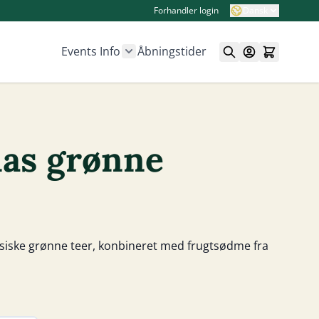
Forhandler login
Dansk
Events
Info
Åbningstider
Show submenu for Info category
ias grønne
siske grønne teer, konbineret med frugtsødme fra