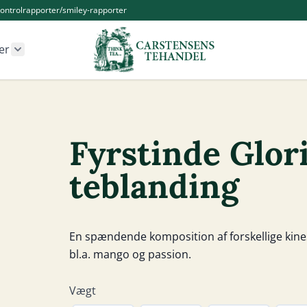
ontrolrapporter/smiley-rapporter
er
r Kander og Tilbehør category
Show submenu for Øvrige produkter category
Fyrstinde Glor
teblanding
En spændende komposition af forskellige kine
bl.a. mango og passion.
Vægt