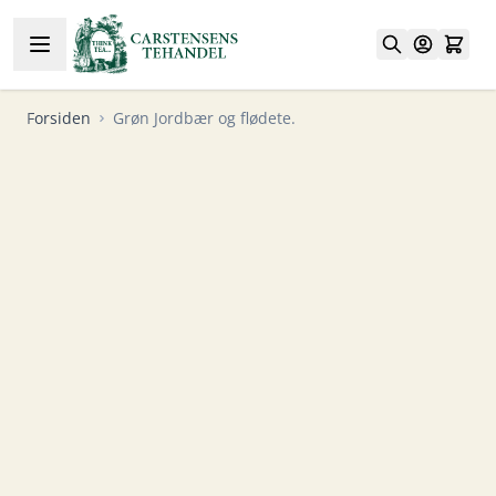
Skip to Content
Forsiden
Grøn Jordbær og flødete.