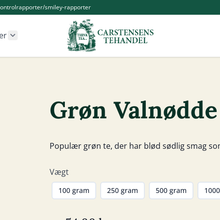
ontrolrapporter/smiley-rapporter
er
r Kander og Tilbehør category
Show submenu for Øvrige produkter category
Grøn Valnødde
Populær grøn te, der har blød sødlig smag s
Vægt
100 gram
250 gram
500 gram
1000