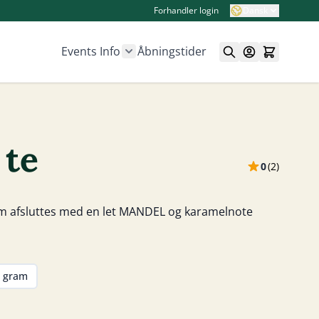
Forhandler login
Dansk
Events
Info
Åbningstider
Show submenu for Info category
 te
0
(
2
)
om afsluttes med en let MANDEL og karamelnote
 gram