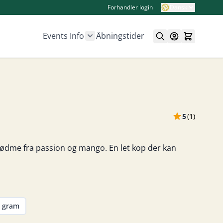
Forhandler login
Dansk
Events
Info
Åbningstider
Show submenu for Info category
5
(
1
)
sødme fra passion og mango. En let kop der kan
 gram