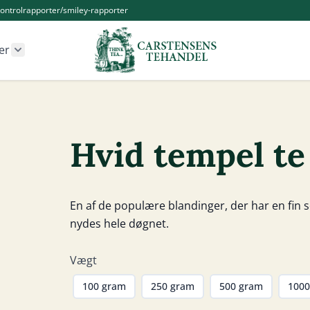
ontrolrapporter/smiley-rapporter
er
r Kander og Tilbehør category
Show submenu for Øvrige produkter category
Hvid tempel te
En af de populære blandinger, der har en fin 
nydes hele døgnet.
Vægt
100 gram
250 gram
500 gram
1000