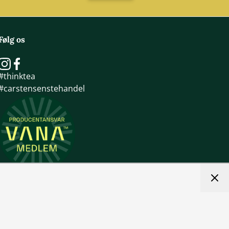
Følg os
#thinktea
#carstensenstehandel