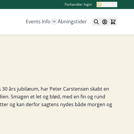
Forhandler login
Dansk
Events
Info
Åbningstider
Show submenu for Info category
 30 års jubilæum, har Peter Carstensen skabt en
ndien. Smagen et let og blød, med en fin og rund
bitter og kan derfor sagtens nydes både morgen og