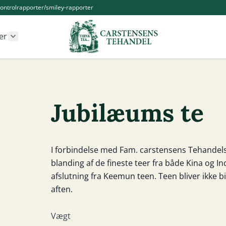
ontrolrapporter/smiley-rapporter
er
r Kander og Tilbehør category
Show submenu for Øvrige produkter category
Jubilæums te
I forbindelse med Fam. carstensens Tehandels
blanding af de fineste teer fra både Kina og I
afslutning fra Keemun teen. Teen bliver ikke 
aften.
Vægt