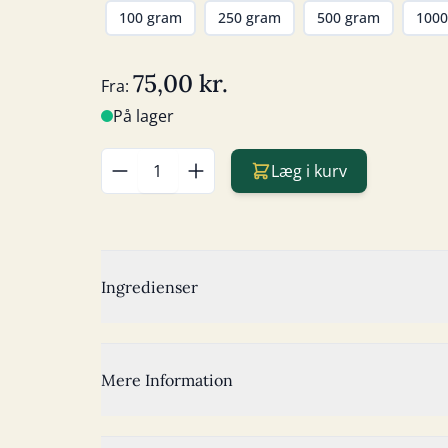
100 gram
250 gram
500 gram
1000
75,00 kr.
Fra:
På lager
Læg i kurv
Antal
Ingredienser
Mere Information