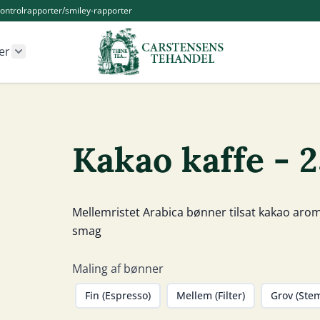
ontrolrapporter/smiley-rapporter
er
r Kander og Tilbehør category
Show submenu for Øvrige produkter category
Kakao kaffe - 
Mellemristet Arabica bønner tilsat kakao aroma
smag
Maling af bønner
Fin (Espresso)
Mellem (Filter)
Grov (Ste