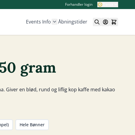
Forhandler login
Dansk
Events
Info
Åbningstider
Show submenu for Info category
250 gram
. Giver en blød, rund og liflig kop kaffe med kakao
mpel)
Hele Bønner