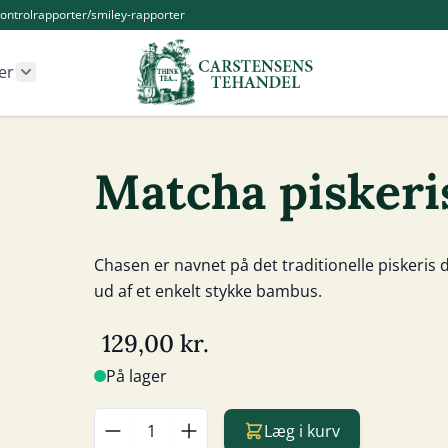
ontrolrapporter/smiley-rapporter
er
r Kander og Tilbehør category
Show submenu for Øvrige produkter category
Matcha piskeri
Chasen er navnet på det traditionelle piskeris
ud af et enkelt stykke bambus.
129,00 kr.
På lager
Læg i kurv
Antal