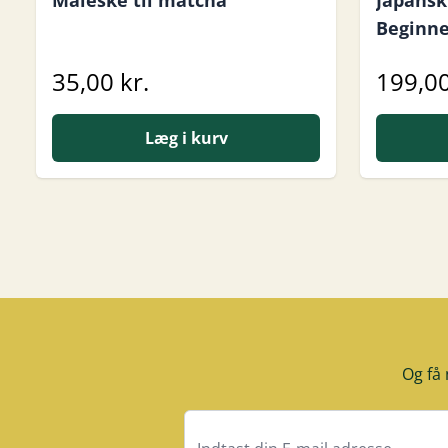
Måleske til matcha
Japansk
Beginne
35,00 kr.
199,00
Læg i kurv
Og få 