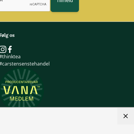
Tilmeld
Følg os
#thinktea
#carstensenstehandel