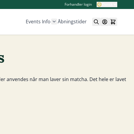
Forhandler login
Dansk
Events
Info
Åbningstider
Show submenu for Info category
s
 der anvendes når man laver sin matcha. Det hele er lavet