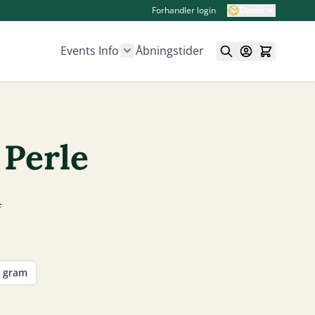
Forhandler login
Dansk
Events
Info
Åbningstider
Show submenu for Info category
 Perle
f
 gram