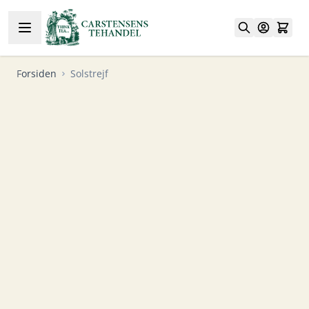
Skip to Content
Forsiden
Solstrejf