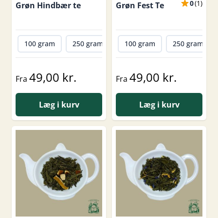
0
(
1
)
Grøn Hindbær te
Grøn Fest Te
100 gram
250 gram
500 gram
100 gram
1000 gram
250 gram
49,00 kr.
49,00 kr.
Fra
Fra
Læg i kurv
Læg i kurv