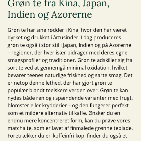
Grøn te fra Kina, Japan,
Indien og Azorerne
Grøn te har sine rødder i Kina, hvor den har været
dyrket og drukket i årtusinder. I dag produceres
grøn te også i stor stil i Japan, Indien og på Azorerne
– regioner, der hver især bidrager med deres egne
smagsprofiler og traditioner. Grøn te adskiller sig fra
sort te
ved at gennemgå minimal oxidation, hvilket
bevarer teenes naturlige friskhed og sarte smag. Det
er netop denne lethed, der har gjort grøn te
populær blandt teelskere verden over. Grøn te kan
nydes både ren og i spændende varianter med frugt,
blomster eller krydderier – og den fungerer perfekt
som et mildere alternativ til kaffe. Ønsker du en
endnu mere koncentreret form, kan du prøve vores
matcha te
, som er lavet af finmalede grønne teblade.
Foretrækker du en koffeinfri kop, finder du også et