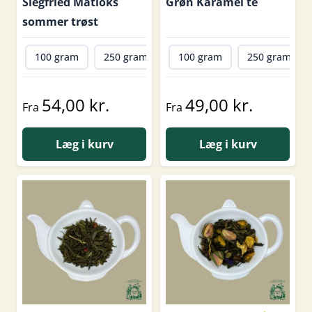
Siegfried Matloks
Grøn Karamel te
sommer trøst
100 gram
250 gram
500 gram
100 gram
1000 gram
250 gram
54,00 kr.
49,00 kr.
Fra
Fra
Læg i kurv
Læg i kurv