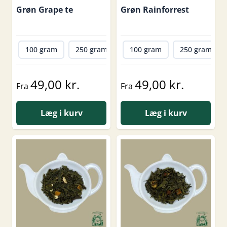
Grøn Grape te
Grøn Rainforrest
100 gram
250 gram
500 gram
100 gram
1000 gram
250 gram
49,00 kr.
49,00 kr.
Fra
Fra
Læg i kurv
Læg i kurv