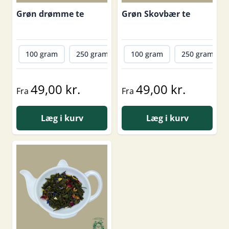
Grøn drømme te
Grøn Skovbær te
100 gram
250 gram
500 gram
100 gram
1000 gram
250 gram
49,00 kr.
49,00 kr.
Fra
Fra
Læg i kurv
Læg i kurv