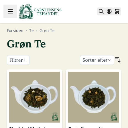
Skip to Content
Forsiden
Te
Grøn Te
Grøn Te
Sorter efter
Filtrer
Skip to product list