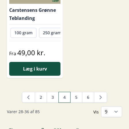
Carstensens Grønne
Teblanding
100 gram
250 gram
500 gram
1000 gram
49,00 kr.
Fra
Læg i kurv
2
3
4
5
6
Side
Side
Du læser i øjeblikket side
Side
Side
Varer
28
-
36
af
85
Vis