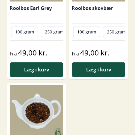
Rooibos Earl Grey
Rooibos skovbær
100 gram
250 gram
500 gram
100 gram
1000 gram
250 gram
49,00 kr.
49,00 kr.
Fra
Fra
Læg i kurv
Læg i kurv