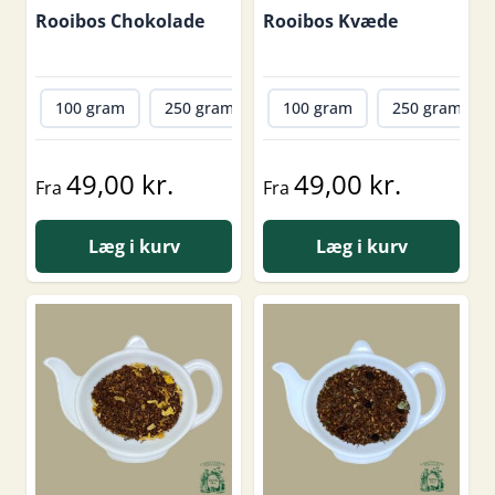
Rooibos Chokolade
Rooibos Kvæde
100 gram
250 gram
500 gram
100 gram
1000 gram
250 gram
49,00 kr.
49,00 kr.
Fra
Fra
Læg i kurv
Læg i kurv