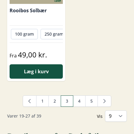
Rooibos Solbær
100 gram
250 gram
500 gram
1000 gram
49,00 kr.
Fra
Læg i kurv
1
2
3
4
5
Side
Side
Du læser i øjeblikket side
Side
Side
Varer
19
-
27
af
39
Vis