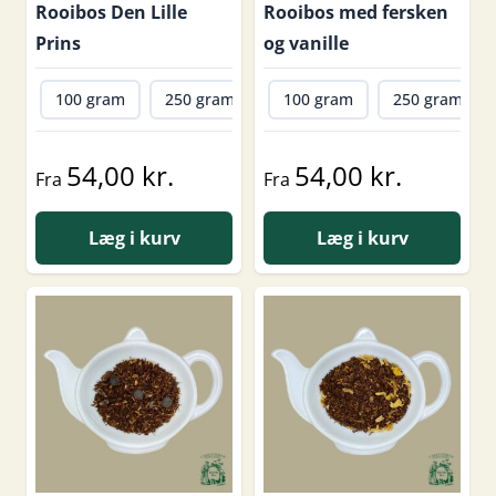
Rooibos Den Lille
Rooibos med fersken
Prins
og vanille
100 gram
250 gram
500 gram
100 gram
1000 gram
250 gram
54,00 kr.
54,00 kr.
Fra
Fra
Læg i kurv
Læg i kurv