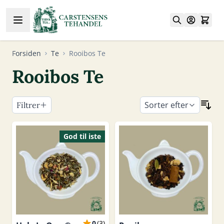
Skip to Content
Forsiden
Te
Rooibos Te
Rooibos Te
Sorter efter
Filtrer
Skip to product list
God til iste
0
(
3
)