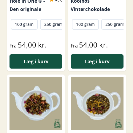
Hole In One ® -
Rooibos
Den originale
Vinterchokolade
100 gram
250 gram
500 gram
100 gram
1000 gram
250 gram
54,00 kr.
54,00 kr.
Fra
Fra
Læg i kurv
Læg i kurv