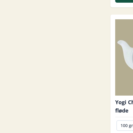
Yogi C
fløde
100 g