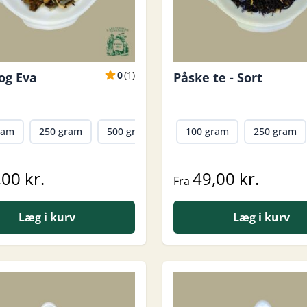
0
(
1
)
og Eva
Påske te - Sort
ram
250 gram
500 gram
1000 gram
100 gram
250 gram
,00 kr.
49,00 kr.
Fra
Læg i kurv
Læg i kurv