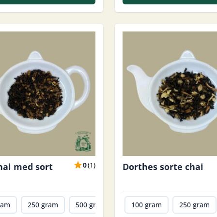
0
(
1
)
hai med sort
Dorthes sorte chai
ram
250 gram
500 gram
1000 gram
100 gram
250 gram