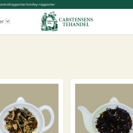
ontrolrapporter/smiley-rapporter
er
r Kander og Tilbehør category
Show submenu for Øvrige produkter category