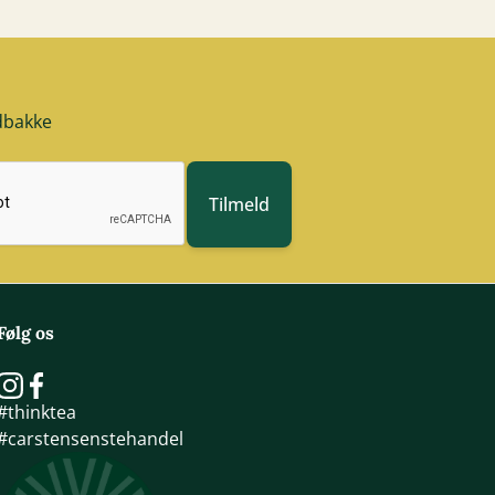
ndbakke
Tilmeld
Følg os
#thinktea
#carstensenstehandel