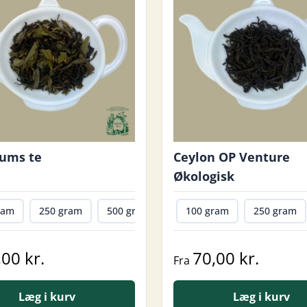
æums te
Ceylon OP Venture
Økologisk
ram
250 gram
500 gram
1000 gram
100 gram
250 gram
,00 kr.
70,00 kr.
Fra
Læg i kurv
Læg i kurv