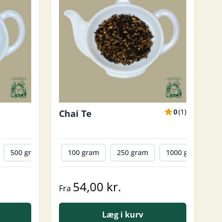
0
(
1
)
Chai Te
500 gram
1000 gram
100 gram
250 gram
1000 gram
54,00 kr.
Fra
Læg i kurv