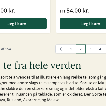
,00 kr.
54,00 kr.
Fra
Læg i kurv
Læg i kurv
8
af
154
1
2
3
4
Side
Du læser i øjebli
Side
Side
 te fra hele verden
 sort te anvendes til at illustrere en lang række te, som g
net med andre slags te eksempelvis
hvid te
. Sort te er fak
the skildre den en stærkere smag og indeholder ekstra koff
fererer til nuancen på teblade, som er oxideret. Den Sorte t
nya, Rusland, Azorerne, og Malawi.