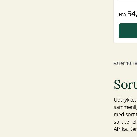
54
Fra
Varer
10
-
1
Sort
Udtrykket
sammenlig
med sort 
sort te re
Afrika, Ke