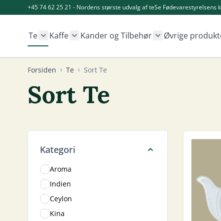
Skip to Content
+45 74 62 25 21 - Nordens største udvalg af te
Se Fødevarestyrelsens k
Te
Kaffe
Kander og Tilbehør
Øvrige produkt
Show submenu for Te category
Show submenu for Kaffe category
Show submenu fo
Forsiden
Te
Sort Te
Sort Te
Skip to product list
Kategori
Aroma
Indien
Ceylon
Kina