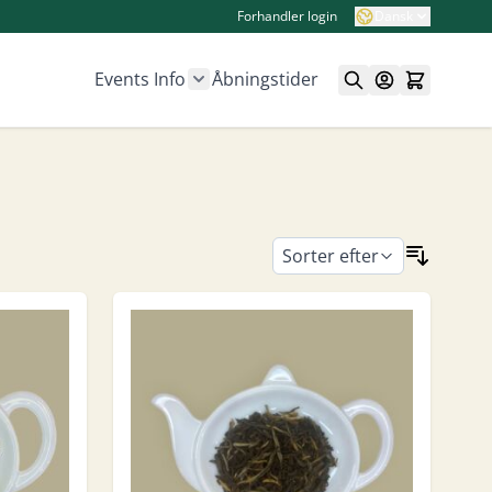
Forhandler login
Dansk
Events
Info
Åbningstider
Show submenu for Info category
Sorter efter