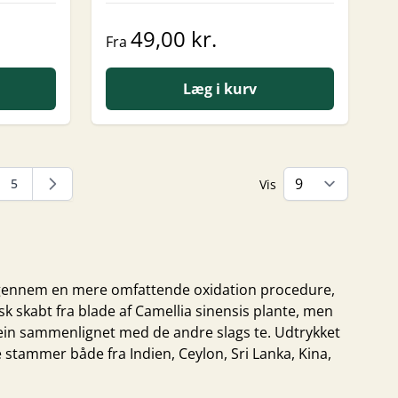
49,00 kr.
Fra
Læg i kurv
5
Vis
kket side
Side
år gennem en mere omfattende oxidation procedure,
tisk skabt fra blade af Camellia sinensis plante, men
ein sammenlignet med de andre slags te. Udtrykket
e stammer både fra Indien, Ceylon, Sri Lanka, Kina,