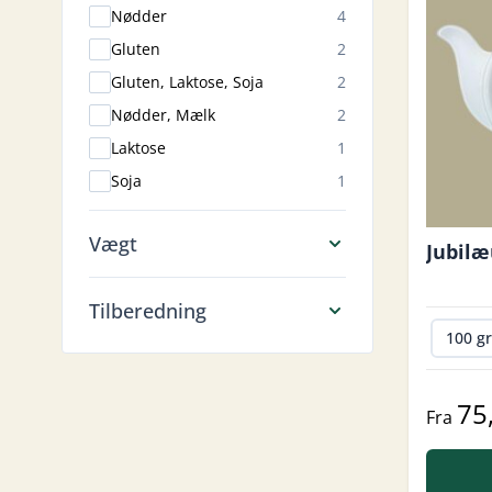
products available
Nødder
4
products available
Gluten
2
products available
Gluten, Laktose, Soja
2
products available
Nødder, Mælk
2
products available
Laktose
1
products available
Soja
1
Vægt
Jubil
Tilberedning
100 g
75
Fra