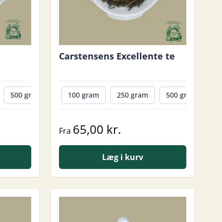
Carstensens Excellente te
500 gram
1000 gram
100 gram
250 gram
500 gram
1
65,00 kr.
Fra
Læg i kurv