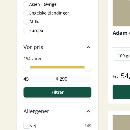
Asien - Øvrige
Engelske Blandinger
Afrika
Europa
Adam 
Vor pris
100 g
154 varer
Minimal price
Maximum price
54
Fra
til
Filtrer
Allergener
products available
Nej
149