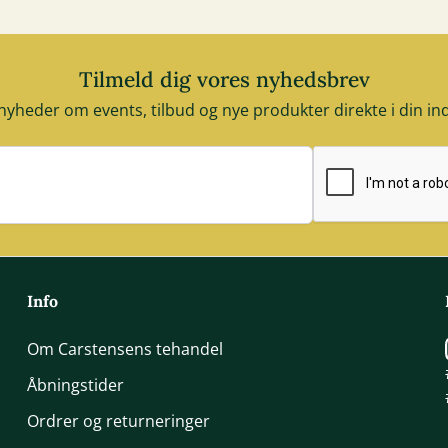
Tilmeld dig vores nyhedsbrev
nyheder om events, tilbud og nye produkter direkte i din i
E-mail adresse
Info
Om Carstensens tehandel
Åbningstider
Ordrer og returneringer