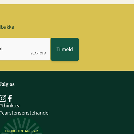
ndbakke
Tilmeld
Følg os
#thinktea
#carstensenstehandel