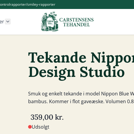
ontrolrapporter/smiley-rapporter
er
r Kander og Tilbehør category
Show submenu for Øvrige produkter category
Tekande Nippo
Design Studio
Smuk og enkelt tekande i model Nippon Blue W
bambus. Kommer i flot gaveæske. Volumen 0.8 li
359,00 kr.
Udsolgt