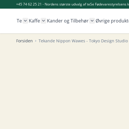
Skip to Content
+45 74 62 25 21 - Nordens største udvalg af te
Se Fødevarestyrelsens k
Te
Kaffe
Kander og Tilbehør
Øvrige produkt
Show submenu for Te category
Show submenu for Kaffe category
Show submenu fo
Forsiden
Tekande Nippon Wawes - Tokyo Design Studio