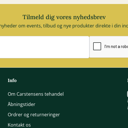
Tilmeld dig vores nyhedsbrev
nyheder om events, tilbud og nye produkter direkte i din i
E-mail adresse
Info
Om Carstensens tehandel
Åbningstider
Ordrer og returneringer
Kontakt os