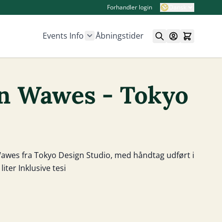
Forhandler login
Dansk
Events
Info
Åbningstider
Show submenu for Info category
n Wawes - Tokyo
awes fra Tokyo Design Studio, med håndtag udført i
ter Inklusive tesi